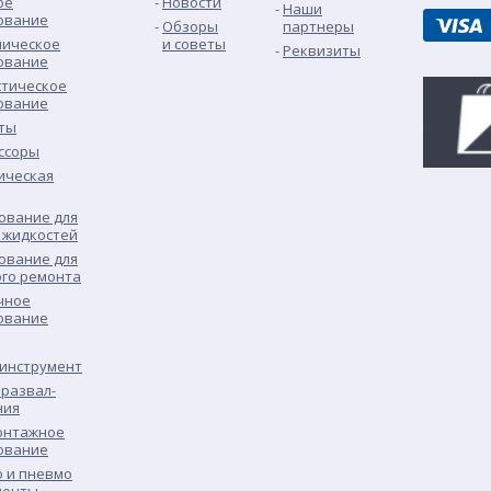
ое
Новости
Наши
ование
Обзоры
партнеры
лическое
и советы
Реквизиты
ование
стическое
ование
ты
ссоры
ическая
ование для
 жидкостей
ование для
ого ремонта
чное
ование
 инструмент
развал-
ния
нтажное
ование
о и пневмо