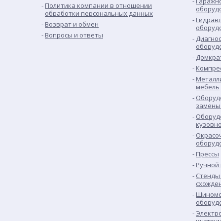
Гаражн
Политика компании в отношении
оборуд
обработки персональных данных
Гидрав
Возврат и обмен
оборуд
Вопросы и ответы
Диагно
оборуд
Домкра
Компре
Металл
мебель
Оборуд
замены
Оборуд
кузовн
Окрасо
оборуд
Прессы
Ручной
Стенды 
схожде
Шиномо
оборуд
Электр