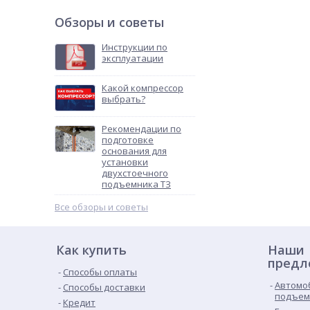
Обзоры и советы
Инструкции по
эксплуатации
Какой компрессор
выбрать?
Рекомендации по
подготовке
основания для
установки
двухстоечного
подъемника ТЗ
Все обзоры и советы
Как купить
Наши
предл
Способы оплаты
Автомо
Способы доставки
подъем
Кредит