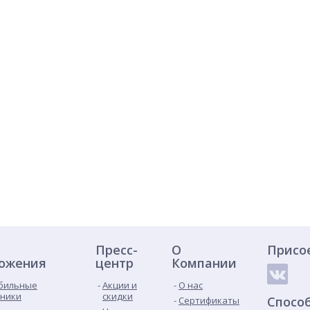
Пресс-
О
Присо
ожения
центр
Компании
бильные
Акции и
О нас
ники
скидки
Спосо
Сертификаты