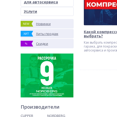
для автосервиса
Услуги
Новинки
NEW
Какой компресс
Хиты продаж
ХИТ
выбрать?
Как выбрать компрес
Скидки
%
гаража, для покраски
автосервиса и произ
Советы, расчеты, пр
Производители
CLIPPER
NORDBERG