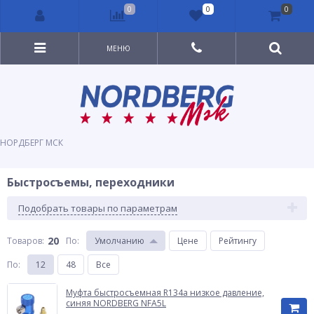
0
0
0
МЕНЮ
НОРДБЕРГ МСК
Быстросъемы, переходники
Подобрать товары по параметрам
20
Товаров:
По
:
Умолчанию
Цене
Рейтингу
По
:
12
48
Все
Муфта быстросъемная R134a низкое давление,
синяя NORDBERG NFA5L