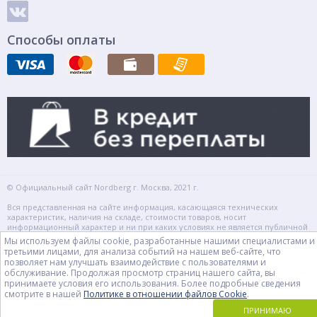
Способы оплаты
© Официальный сайт Nordberg г. Москва, 2021 г.
Вся представленная на сайте информация, касающаяся технических
характеристик, наличия на складе, стоимости товаров, носит
информационный характер и ни при каких условиях не является публичной
офертой, определяемой положениями Статьи 437(2) Гражданского кодекса
Мы используем файлы cookie, разработанные нашими специалистами и
РФ.
третьими лицами, для анализа событий на нашем веб-сайте, что
Автосервисное и шиномонтажное оборудование Нордберг в г. Москве.
позволяет нам улучшать взаимодействие с пользователями и
Россия, Москва, 2-й Капотнинский проезд, 2с2
info@nordaiberg.ru
Для
обслуживание. Продолжая просмотр страниц нашего сайта, вы
тендеров
tender@nordbergmsk.ru
принимаете условия его использования. Более подробные сведения
смотрите в нашей
Политике в отношении файлов Cookie
.
Контакты
Карта сайта
ПРИНИМАЮ