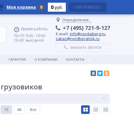
0
Моя корзина
0
ОФОРМИТЬ
руб.
Определение...
+7 (495) 721-9-127
Время работы:
E-mail:
info@nordaiberg.ru
ПН-ПТ 9:00 - 19:00
zakaz@nordbergmsk.ru
СБ-ВС выходной
ЗАКАЗАТЬ ЗВОНОК
ГАРАНТИЯ
О КОМПАНИИ
КОНТАКТЫ
...
 грузовиков
12
48
Все