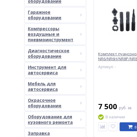
оборудование
Гаражное
оборудование
Компрессоры
воздушные и
пневмоинструмент
Диагностическое
Комплект пуансоно
оборудование
NR6/NR6H/NR8P/NR
Инструмент для
Артикул: -
автосервиса
Мебель для
автосервиса
Окрасочное
7 500
оборудование
руб.
за
Оборудование для
В наличии
кузовного ремонта
В
Заправка