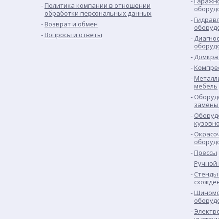
Гаражн
Политика компании в отношении
оборуд
обработки персональных данных
Гидрав
Возврат и обмен
оборуд
Вопросы и ответы
Диагно
оборуд
Домкра
Компре
Металл
мебель
Оборуд
замены
Оборуд
кузовн
Окрасо
оборуд
Прессы
Ручной
Стенды 
схожде
Шиномо
оборуд
Электр