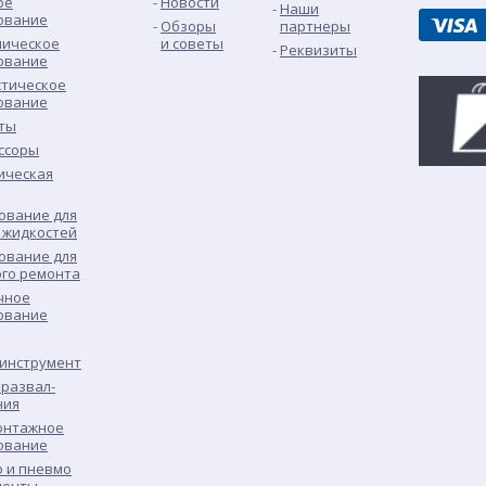
ое
Новости
Наши
ование
Обзоры
партнеры
лическое
и советы
Реквизиты
ование
стическое
ование
ты
ссоры
ическая
ование для
 жидкостей
ование для
ого ремонта
чное
ование
 инструмент
развал-
ния
нтажное
ование
о и пневмо