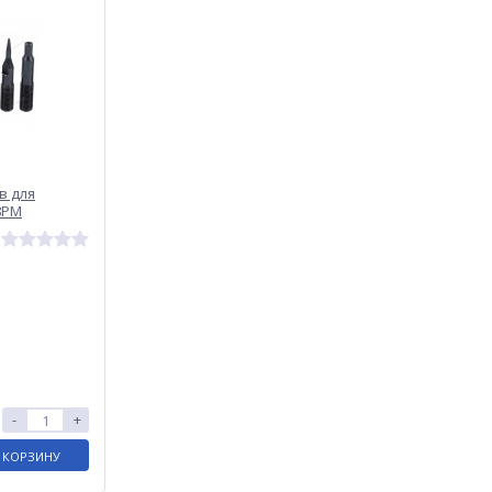
в для
8PM
-
+
 КОРЗИНУ