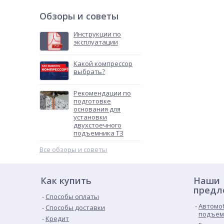
Обзоры и советы
Инструкции по
эксплуатации
Какой компрессор
выбрать?
Рекомендации по
подготовке
основания для
установки
двухстоечного
подъемника ТЗ
Все обзоры и советы
Как купить
Наши
предл
Способы оплаты
Автомо
Способы доставки
подъем
Кредит