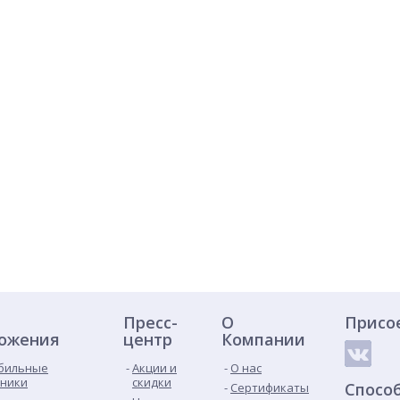
Пресс-
О
Присо
ожения
центр
Компании
бильные
Акции и
О нас
ники
скидки
Спосо
Сертификаты