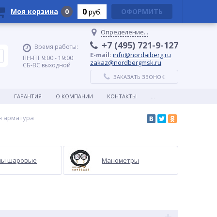
0
Моя корзина
0
ОФОРМИТЬ
руб.
Определение...
+7 (495) 721-9-127
Время работы:
E-mail:
info@nordaiberg.ru
ПН-ПТ 9:00 - 19:00
zakaz@nordbergmsk.ru
СБ-ВС выходной
ЗАКАЗАТЬ ЗВОНОК
ГАРАНТИЯ
О КОМПАНИИ
КОНТАКТЫ
...
я арматура
ны шаровые
Манометры