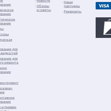
ое
Новости
Наши
ование
Обзоры
партнеры
лическое
и советы
Реквизиты
ование
стическое
ование
ты
ссоры
ическая
ование для
 жидкостей
ование для
ого ремонта
чное
ование
 инструмент
развал-
ния
нтажное
ование
о и пневмо