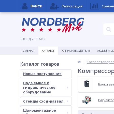
Войти
Регистрация
Сравне
НОРДБЕРГ МСК
ГЛАВНАЯ
КАТАЛОГ
О ПРОИЗВОДИТЕЛЕ
АКЦИИ И С
Каталог товаро
Каталог товаров
Компрессор
Новые поступления
Подъемное и
Блоки ав
гидравлическое
оборудование
Регулято
Стенды сход-развал
Шиномонтажное