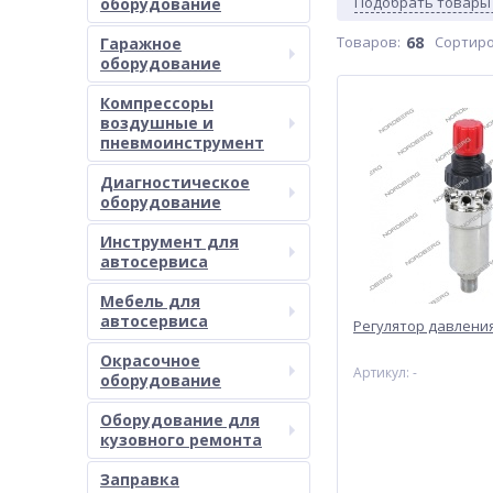
Подобрать товары
оборудование
Товаров:
68
Сортиро
Гаражное
оборудование
Компрессоры
воздушные и
пневмоинструмент
Диагностическое
оборудование
Инструмент для
автосервиса
Мебель для
автосервиса
Регулятор давления
Окрасочное
Артикул: -
оборудование
Оборудование для
кузовного ремонта
Заправка