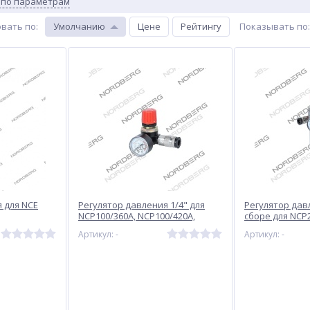
 по параметрам
вать по
:
Умолчанию
Цене
Рейтингу
Показывать по
:
 для NCE
Регулятор давления 1/4" для
Регулятор давл
NCP100/360A, NCP100/420A,
сборе для NCP2
NCP100/420
NCP300/690
Артикул: -
Артикул: -