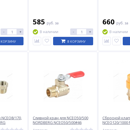
585
660
руб.
за
руб.
за
-
+
-
+
В наличии
В наличии
 КОРЗИНУ
В КОРЗИНУ
 NCEO8/170,
Сливной кран для NCEO50/500
Сбросной клап
ERG
NORDBERG NCEO50/500#46
NCEO120/1000
E
NCEO120/1000