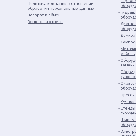
Гаражн
Политика компании в отношении
оборуд
обработки персональных данных
Гидрав
Возврат и обмен
оборуд
Вопросы и ответы
Диагно
оборуд
Домкра
Компре
Металл
мебель
Оборуд
замены
Оборуд
кузовн
Окрасо
оборуд
Прессы
Ручной
Стенды 
схожде
Шиномо
оборуд
Электр