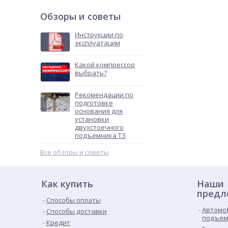
Обзоры и советы
Инструкции по
эксплуатации
Какой компрессор
выбрать?
Рекомендации по
подготовке
основания для
установки
двухстоечного
подъемника ТЗ
Все обзоры и советы
Как купить
Наши
предл
Способы оплаты
Автомо
Способы доставки
подъем
Кредит