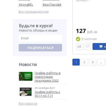
Артикул: -
StrongBEL
ВерсТакофф
Все производители
Будьте в курсе!
127
Новости, обзоры и акции
руб.
за
В наличии
В
ПОДПИСАТЬСЯ
1
2
3
...
Новости
График работы в
новогодние
праздники 2022
29 октября 2021
График работы с
30.11 по 7.11
Все новости