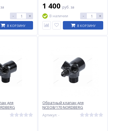
1 400
.
за
руб.
за
-
+
-
+
В наличии
В КОРЗИНУ
В КОРЗИНУ
пан для
Обратный клапан для
ORDBERG
NCEO8/170 NORDBERG
8
NCEO8/170#52
Артикул: -