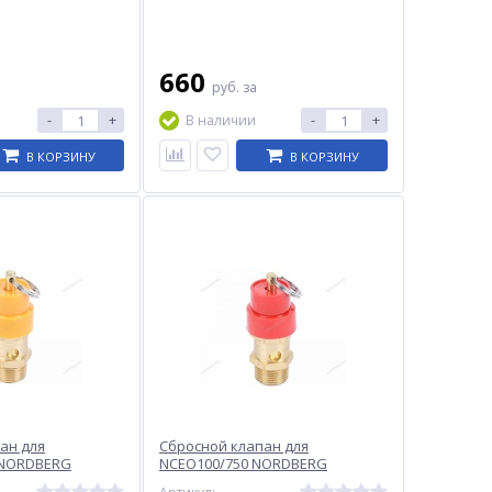
660
руб.
за
-
+
-
+
В наличии
В КОРЗИНУ
В КОРЗИНУ
ан для
Сбросной клапан для
 NORDBERG
NCEO100/750 NORDBERG
#57
NCEO100/750#57