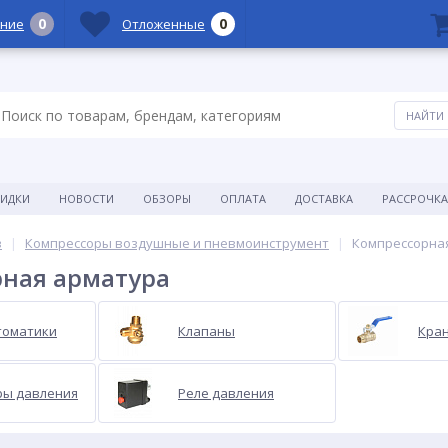
0
0
ние
Отложенные
КИДКИ
НОВОСТИ
ОБЗОРЫ
ОПЛАТА
ДОСТАВКА
РАССРОЧКА
в
Компрессоры воздушные и пневмоинструмент
Компрессорна
ная арматура
томатики
Клапаны
Кра
ры давления
Реле давления