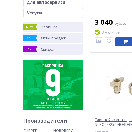
для автосервиса
Услуги
3 040
руб.
за
Новинки
NEW
В наличии
Хиты продаж
ХИТ
В
Скидки
%
Производители
Сливной клапан для
NCEO24/250 NORDB
NCEO8/170#DR-VALV
CLIPPER
NORDBERG