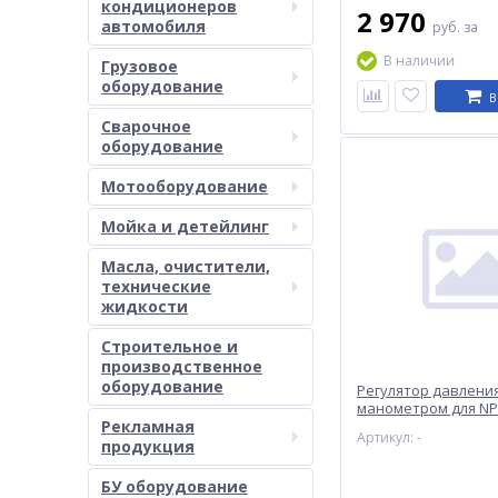
кондиционеров
2 970
автомобиля
руб.
за
В наличии
Грузовое
оборудование
В
Сварочное
оборудование
Мотооборудование
Мойка и детейлинг
Масла, очистители,
технические
жидкости
Строительное и
производственное
оборудование
Регулятор давления
манометром для NP
Рекламная
NORDBERG NP8595
Артикул: -
продукция
БУ оборудование