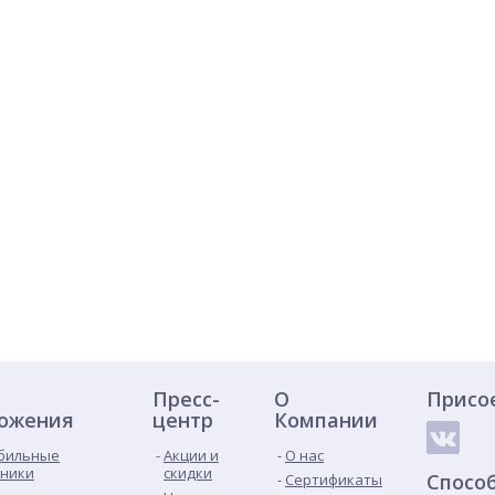
Пресс-
О
Присо
ожения
центр
Компании
бильные
Акции и
О нас
ники
скидки
Спосо
Сертификаты