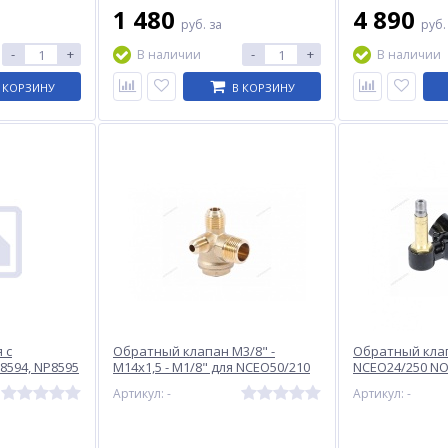
1 480
4 890
руб.
за
руб
-
+
-
+
В наличии
В наличии
 КОРЗИНУ
В КОРЗИНУ
 с
Обратный клапан M3/8" -
Обратный кла
8594, NP8595
M14х1,5 - M1/8" для NCEO50/210
NCEO24/250 N
#PG
NCEO24/250#5
Артикул: -
Артикул: -