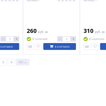
Артикул: -
Артикул: -
260
310
руб.
за
руб.
за
-
+
-
+
В наличии
В наличии
 КОРЗИНУ
В КОРЗИНУ
5
6
Ctrl →