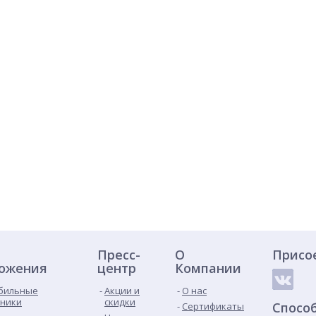
Пресс-
О
Присо
ожения
центр
Компании
бильные
Акции и
О нас
ники
скидки
Спосо
Сертификаты