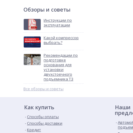
Обзоры и советы
Инструкции по
эксплуатации
Какой компрессор
выбрать?
Рекомендации по
подготовке
основания для
установки
двухстоечного
подъемника ТЗ
Все обзоры и советы
Как купить
Наши
предл
Способы оплаты
Автомо
Способы доставки
подъем
Кредит