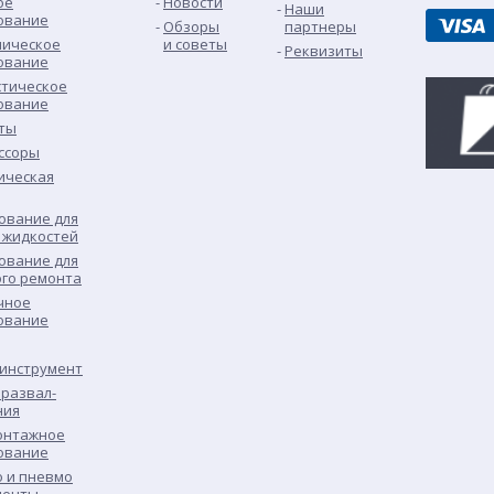
ое
Новости
Наши
ование
Обзоры
партнеры
лическое
и советы
Реквизиты
ование
стическое
ование
ты
ссоры
ическая
ование для
 жидкостей
ование для
ого ремонта
чное
ование
 инструмент
развал-
ния
нтажное
ование
о и пневмо