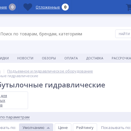
0
0
ние
Отложенные
КИДКИ
НОВОСТИ
ОБЗОРЫ
ОПЛАТА
ДОСТАВКА
РАССРОЧКА
в
Подъемное и гидравлическое оборудование
ные гидравлические
бутылочные гидравлические
 для
ных
ов
 по параметрам
вать по
:
Умолчанию
Цене
Рейтингу
Показывать по
: