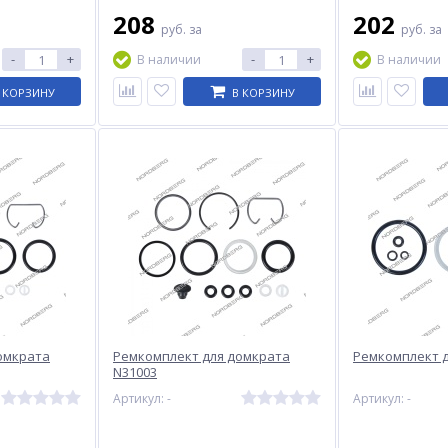
208
202
руб.
за
руб.
за
-
+
-
+
В наличии
В наличии
 КОРЗИНУ
В КОРЗИНУ
омкрата
Ремкомплект для домкрата
Ремкомплект д
N31003
Артикул: -
Артикул: -