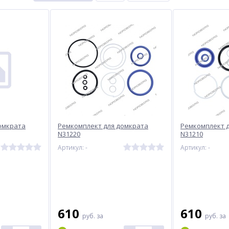
омкрата
Ремкомплект для домкрата
Ремкомплект 
N31220
N31210
Артикул: -
Артикул: -
610
610
руб.
за
руб.
за