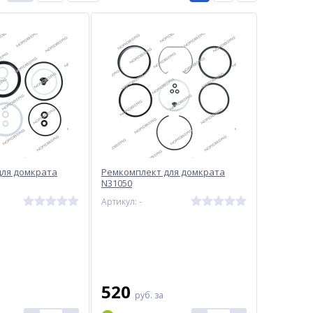
для домкрата
Ремкомплект для домкрата
N31050
Артикул: -
520
руб.
за