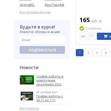
StrongBEL
ВерсТакофф
Все производители
165
руб.
за
Будьте в курсе!
В наличии
Новости, обзоры и акции
В
ПОДПИСАТЬСЯ
1
2
3
4
Новости
График работы в
новогодние
праздники 2022
29 октября 2021
График работы с
30.11 по 7.11
Все новости