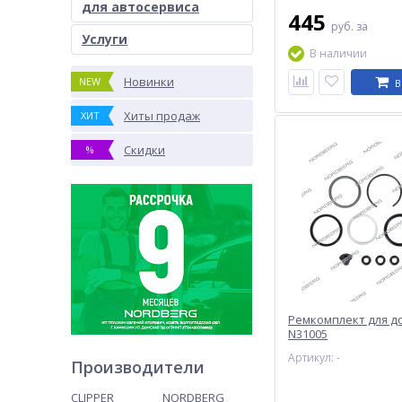
для автосервиса
445
руб.
за
Услуги
В наличии
Новинки
NEW
В
Хиты продаж
ХИТ
Скидки
%
Ремкомплект для д
N31005
Артикул: -
Производители
CLIPPER
NORDBERG