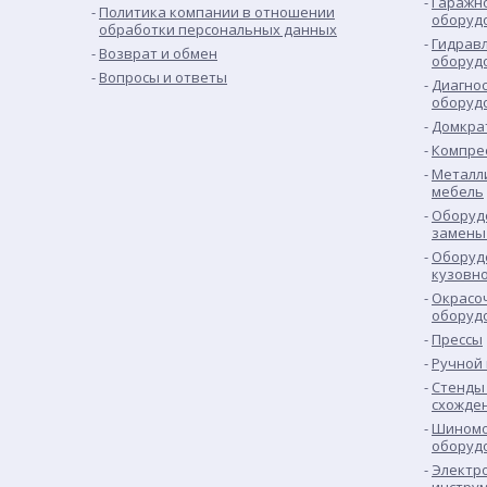
Гаражн
Политика компании в отношении
оборуд
обработки персональных данных
Гидрав
Возврат и обмен
оборуд
Вопросы и ответы
Диагно
оборуд
Домкра
Компре
Металл
мебель
Оборуд
замены
Оборуд
кузовн
Окрасо
оборуд
Прессы
Ручной
Стенды 
схожде
Шиномо
оборуд
Электр