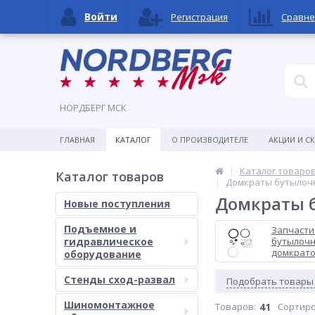
Войти
Регистрация
Сравне
НОРДБЕРГ МСК
ГЛАВНАЯ
КАТАЛОГ
О ПРОИЗВОДИТЕЛЕ
АКЦИИ И С
Каталог товаро
Каталог товаров
Домкраты бутылоч
Домкраты 
Новые поступления
Подъемное и
Запчасти
гидравлическое
бутылоч
домкрат
оборудование
Стенды сход-развал
Подобрать товары
Шиномонтажное
Товаров:
41
Сортиро