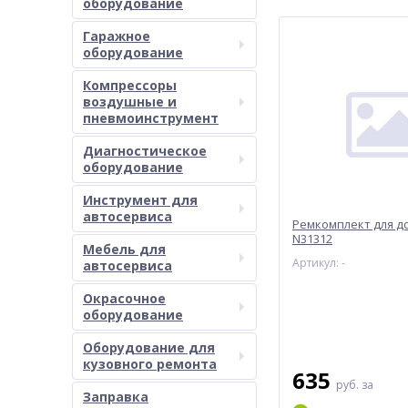
оборудование
Гаражное
оборудование
Компрессоры
воздушные и
пневмоинструмент
Диагностическое
оборудование
Инструмент для
автосервиса
Ремкомплект для д
N31312
Мебель для
Артикул: -
автосервиса
Окрасочное
оборудование
Оборудование для
кузовного ремонта
635
руб.
за
Заправка