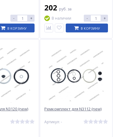
202
руб.
за
-
+
-
+
В наличии
В КОРЗИНУ
В КОРЗИНУ
ля N3120 (new)
Ремкомплект для N3112 (new)
Артикул: -