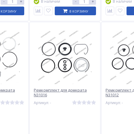
-
+
-
+
В наличии
В наличии
 КОРЗИНУ
В КОРЗИНУ
омкрата
Ремкомплект для домкрата
Ремкомплект 
N31016
N31012
Артикул: -
Артикул: -