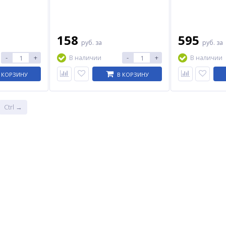
158
595
руб.
за
руб.
за
-
+
-
+
В наличии
В наличии
 КОРЗИНУ
В КОРЗИНУ
Ctrl →