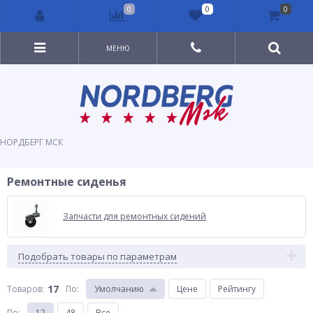
0
0
0
МЕНЮ
НОРДБЕРГ МСК
Ремонтные сиденья
Запчасти для ремонтных сидений
Подобрать товары по параметрам
17
Товаров:
По
:
Умолчанию
Цене
Рейтингу
По
:
12
48
Все