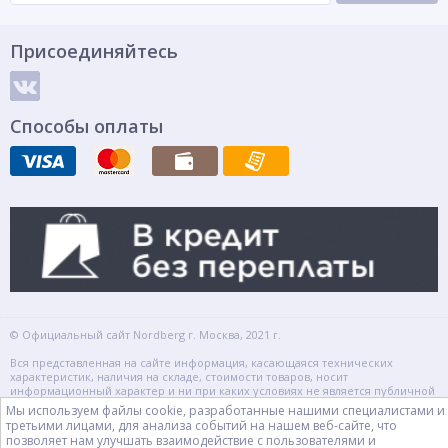
Присоединяйтесь
Способы оплаты
© Официальный сайт Nordberg г. Москва, 2021 г.
Вся представленная на сайте информация, касающаяся технических
характеристик, наличия на складе, стоимости товаров, носит
информационный характер и ни при каких условиях не является публичной
офертой, определяемой положениями Статьи 437(2) Гражданского кодекса
Мы используем файлы cookie, разработанные нашими специалистами и
РФ.
третьими лицами, для анализа событий на нашем веб-сайте, что
Автосервисное и шиномонтажное оборудование Нордберг в г. Москве.
позволяет нам улучшать взаимодействие с пользователями и
Россия, Москва, 2-й Капотнинский проезд, 2с2
info@nordaiberg.ru
Для