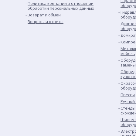
Гаражн
Политика компании в отношении
оборуд
обработки персональных данных
Гидрав
Возврат и обмен
оборуд
Вопросы и ответы
Диагно
оборуд
Домкра
Компре
Металл
мебель
Оборуд
замены
Оборуд
кузовн
Окрасо
оборуд
Прессы
Ручной
Стенды 
схожде
Шиномо
оборуд
Электр