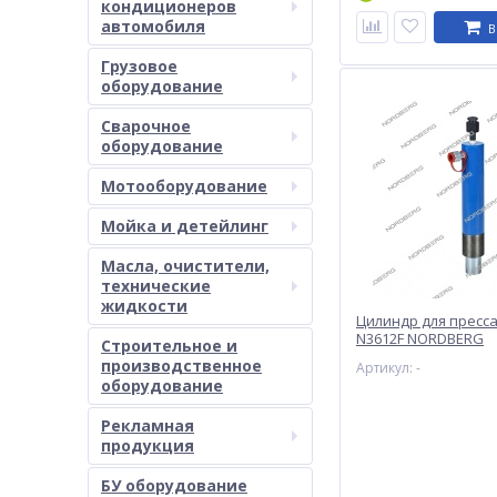
кондиционеров
автомобиля
В
Грузовое
оборудование
Сварочное
оборудование
Мотооборудование
Мойка и детейлинг
Масла, очистители,
технические
жидкости
Цилиндр для пресса
N3612F NORDBERG
Строительное и
N3610/N3612F#CY
производственное
Артикул: -
оборудование
Рекламная
продукция
БУ оборудование