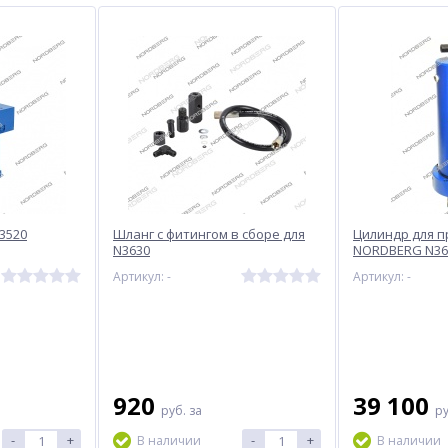
N3520
Шланг с фитингом в сборе для
Цилиндр для п
N3630
NORDBERG N36
Артикул: -
Артикул: -
920
39 100
руб.
за
р
-
+
-
+
В наличии
В наличии