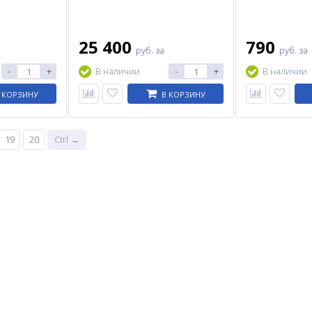
25 400
790
руб.
за
руб.
за
-
+
-
+
В наличии
В наличии
 КОРЗИНУ
В КОРЗИНУ
19
20
Ctrl →