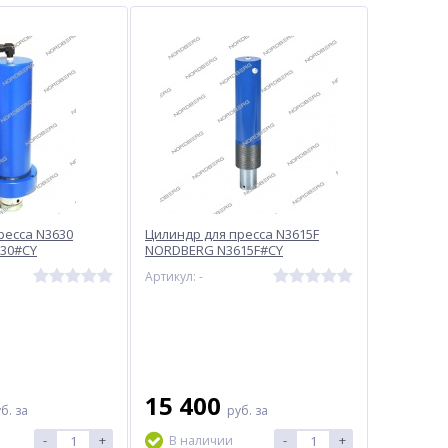
ресса N3630
Цилиндр для пресса N3615F
30#CY
NORDBERG N3615F#CY
Артикул: -
15 400
уб.
за
руб.
за
-
+
-
+
В наличии