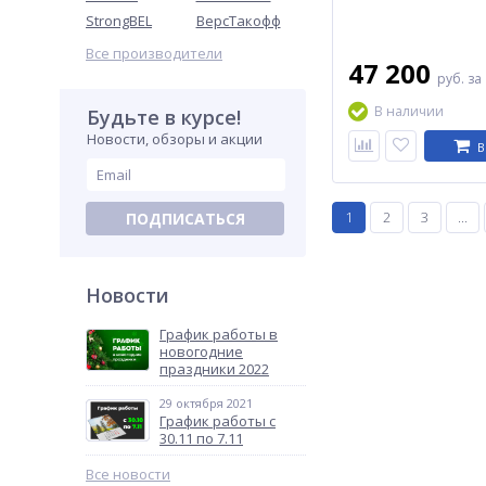
StrongBEL
ВерсТакофф
Все производители
47 200
руб.
за
В наличии
Будьте в курсе!
Новости, обзоры и акции
В
1
2
3
...
ПОДПИСАТЬСЯ
Новости
График работы в
новогодние
праздники 2022
29 октября 2021
График работы с
30.11 по 7.11
Все новости