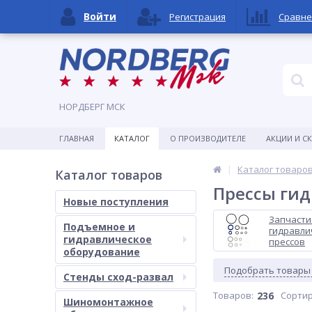
Войти
Регистрация
Сравне
НОРДБЕРГ МСК
ГЛАВНАЯ
КАТАЛОГ
О ПРОИЗВОДИТЕЛЕ
АКЦИИ И С
Каталог товаро
Каталог товаров
Прессы ги
Новые поступления
Запчасти
Подъемное и
гидравли
гидравлическое
прессов
оборудование
Подобрать товары
Стенды сход-развал
Товаров:
236
Сортир
Шиномонтажное