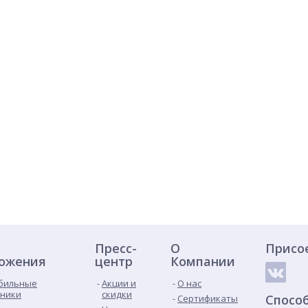
Пресс-
О
Присо
ожения
центр
Компании
бильные
Акции и
О нас
ники
скидки
Спосо
Сертификаты