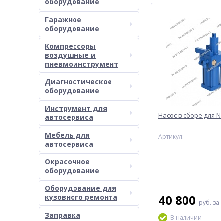
оборудование
Гаражное
оборудование
Компрессоры
воздушные и
пневмоинструмент
Диагностическое
оборудование
Инструмент для
Насос в сборе для 
автосервиса
Мебель для
Артикул: -
автосервиса
Окрасочное
оборудование
Оборудование для
40 800
кузовного ремонта
руб.
за
Заправка
В наличии