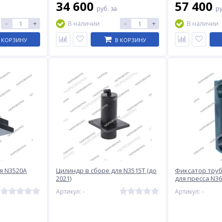
34 600
57 400
руб.
за
р
-
+
-
+
В наличии
В наличии
 КОРЗИНУ
В КОРЗИНУ
я N3520A
Цилиндр в сборе для N3515T (до
Фиксатор тру
2021)
для пресса N3
ЦБ-00007805
Артикул: -
Артикул: -