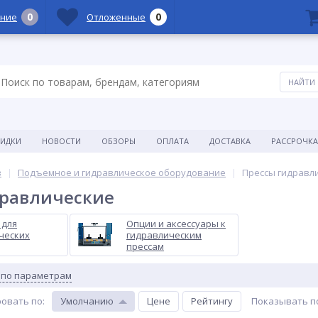
0
0
ние
Отложенные
КИДКИ
НОВОСТИ
ОБЗОРЫ
ОПЛАТА
ДОСТАВКА
РАССРОЧКА
в
Подъемное и гидравлическое оборудование
Прессы гидравл
дравлические
 для
Опции и аксессуары к
ческих
гидравлическим
прессам
 по параметрам
овать по
:
Умолчанию
Цене
Рейтингу
Показывать п