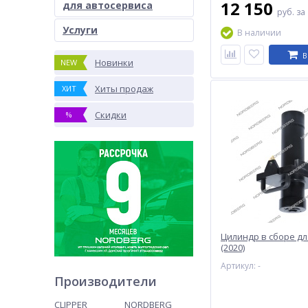
12 150
для автосервиса
руб.
за
Услуги
В наличии
В
Новинки
NEW
Хиты продаж
ХИТ
Скидки
%
Цилиндр в сборе дл
(2020)
Артикул: -
Производители
CLIPPER
NORDBERG