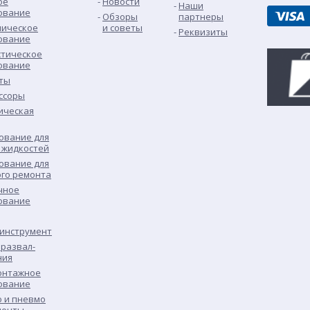
ое
Новости
Наши
ование
Обзоры
партнеры
лическое
и советы
Реквизиты
ование
стическое
ование
ты
ссоры
ическая
ование для
 жидкостей
ование для
ого ремонта
чное
ование
 инструмент
развал-
ния
нтажное
ование
о и пневмо