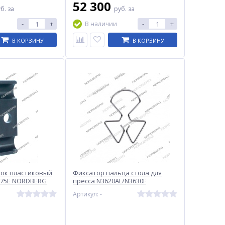
52 300
уб.
за
руб.
за
-
+
-
+
В наличии
В КОРЗИНУ
В КОРЗИНУ
бок пластиковый
Фиксатор пальца стола для
675E NORDBERG
пресса N3620AL/N3630F
Артикул: -