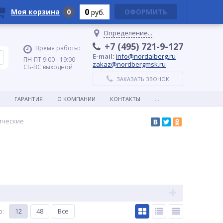
0
Моя корзина
0
ОФОРМИТЬ
руб.
Определение...
+7 (495) 721-9-127
Время работы:
E-mail:
info@nordaiberg.ru
ПН-ПТ 9:00 - 19:00
zakaz@nordbergmsk.ru
СБ-ВС выходной
ЗАКАЗАТЬ ЗВОНОК
ГАРАНТИЯ
О КОМПАНИИ
КОНТАКТЫ
...
ические
о
:
12
48
Все