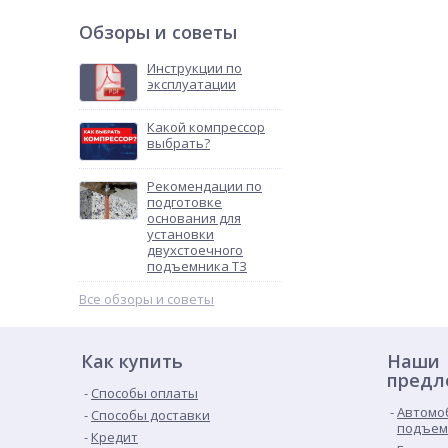
Обзоры и советы
Инструкции по
эксплуатации
Какой компрессор
выбрать?
Рекомендации по
подготовке
основания для
установки
двухстоечного
подъемника ТЗ
Все обзоры и советы
Как купить
Наши
предл
Способы оплаты
Автомо
Способы доставки
подъем
Кредит