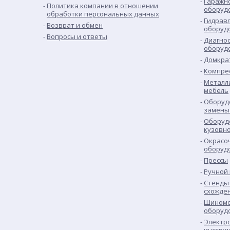
Гаражн
Политика компании в отношении
оборуд
обработки персональных данных
Гидрав
Возврат и обмен
оборуд
Вопросы и ответы
Диагно
оборуд
Домкра
Компре
Металл
мебель
Оборуд
замены
Оборуд
кузовн
Окрасо
оборуд
Прессы
Ручной
Стенды 
схожде
Шиномо
оборуд
Электр