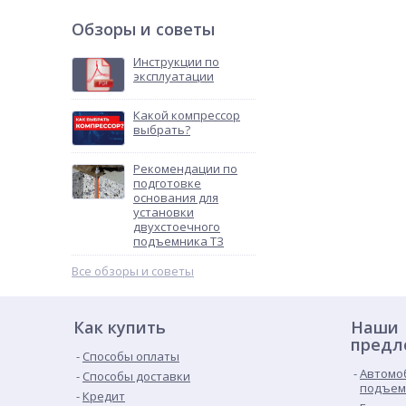
Обзоры и советы
Инструкции по
эксплуатации
Какой компрессор
выбрать?
Рекомендации по
подготовке
основания для
установки
двухстоечного
подъемника ТЗ
Все обзоры и советы
Как купить
Наши
предл
Способы оплаты
Автомо
Способы доставки
подъем
Кредит