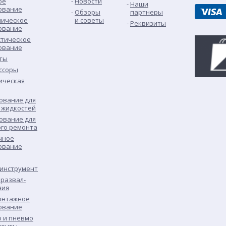
ое
Новости
Наши
ование
Обзоры
партнеры
лическое
и советы
Реквизиты
ование
стическое
ование
ты
ссоры
ическая
ование для
 жидкостей
ование для
ого ремонта
чное
ование
 инструмент
развал-
ния
нтажное
ование
о и пневмо