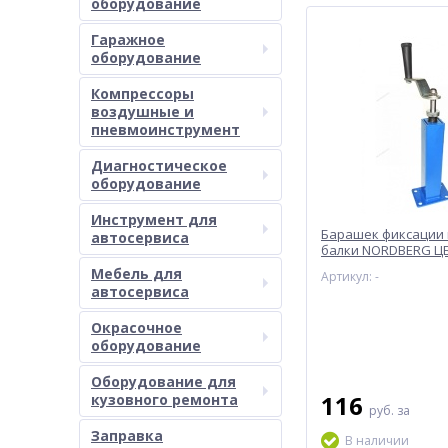
оборудование
Гаражное
оборудование
Компрессоры
воздушные и
пневмоинструмент
Диагностическое
оборудование
Инструмент для
Барашек фиксации
автосервиса
балки NORDBERG ЦБ
Мебель для
Артикул: -
автосервиса
Окрасочное
оборудование
Оборудование для
116
кузовного ремонта
руб.
за
Заправка
В наличии