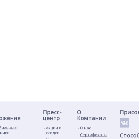
Пресс-
О
Присо
ожения
центр
Компании
бильные
Акции и
О нас
ники
скидки
Спосо
Сертификаты