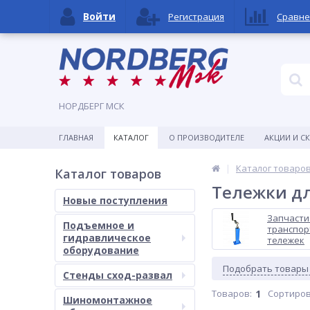
Войти
Регистрация
Сравне
НОРДБЕРГ МСК
ГЛАВНАЯ
КАТАЛОГ
О ПРОИЗВОДИТЕЛЕ
АКЦИИ И С
Каталог товаро
Каталог товаров
Тележки дл
Новые поступления
Запчасти
Подъемное и
транспо
гидравлическое
тележек
оборудование
Подобрать товары
Стенды сход-развал
Товаров:
1
Сортиров
Шиномонтажное