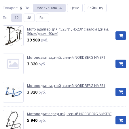
6
Товаров:
По
:
Умолчанию
Цене
Рейтингу
По
:
12
48
Все
Мото адаптер для 4523N1, 4523P с валом (диам.
36мм/диам. 40мм)
39 900
руб.
Мотоподкат задний, синий NORDBERG NMSR1
3 320
руб.
Мотоподкат задний, синий NORDBERG NMSR1
3 320
руб.
Мотоподкат передний, серый NORDBERG NMSF(G)
5 940
руб.