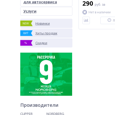
290
для автосервиса
руб.
за
Услуги
Нет в наличии
П
Новинки
NEW
Хиты продаж
ХИТ
Скидки
%
Производители
CLIPPER
NORDBERG