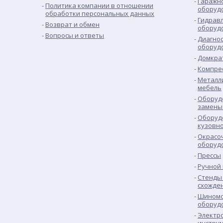
Гаражн
Политика компании в отношении
оборуд
обработки персональных данных
Гидрав
Возврат и обмен
оборуд
Вопросы и ответы
Диагно
оборуд
Домкра
Компре
Металл
мебель
Оборуд
замены
Оборуд
кузовн
Окрасо
оборуд
Прессы
Ручной
Стенды 
схожде
Шиномо
оборуд
Электр