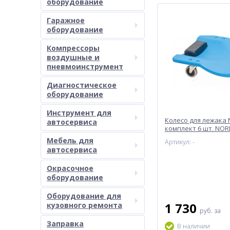
оборудование
Гаражное
оборудование
Компрессоры
воздушные и
пневмоинструмент
Диагностическое
оборудование
Инструмент для
Колесо для лежака 
автосервиса
комплект 6 шт. NO
N30C5#WHEEL#6
Мебель для
Артикул: -
автосервиса
Окрасочное
оборудование
Оборудование для
1 730
кузовного ремонта
руб.
за
Заправка
В наличии