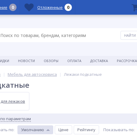
0
0
ние
Отложенные
КИДКИ
НОВОСТИ
ОБЗОРЫ
ОПЛАТА
ДОСТАВКА
РАССРОЧКА
в
Мебель для автосервиса
Лежаки подкатные
дкатные
 для лежаков
 по параметрам
ать по
:
Умолчанию
Цене
Рейтингу
Показывать по
: