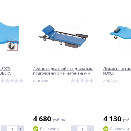
N30C5,
Лежак подкатной с подъемным
Лежак пласти
RDBERG
подголовником и магнитными
N30C5
лотками NORDBERG N30C6
Артикул: -
Артикул: -
4 680
4 130
руб.
за
руб
-
+
-
+
В наличии
В наличии