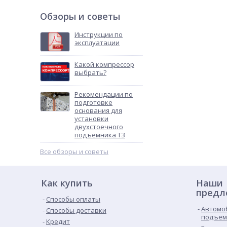
Обзоры и советы
Инструкции по
эксплуатации
Какой компрессор
выбрать?
Рекомендации по
подготовке
основания для
установки
двухстоечного
подъемника ТЗ
Все обзоры и советы
Как купить
Наши
предл
Способы оплаты
Автомо
Способы доставки
подъем
Кредит