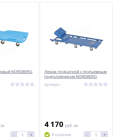
ковый NORDBERG
Лежак подкатной с подъемным
подголовником NORDBERG
N30C4
Артикул: -
4 170
.
за
руб.
за
-
+
-
+
В наличии