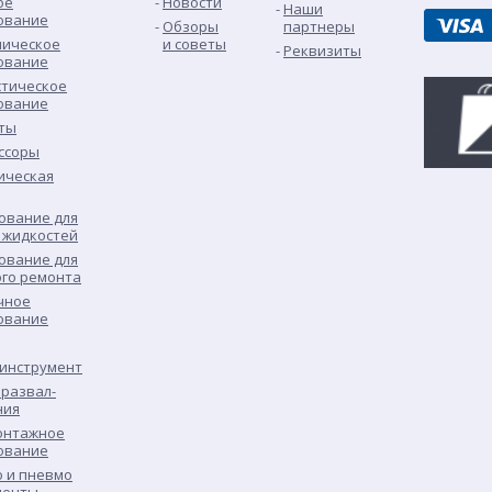
ое
Новости
Наши
ование
Обзоры
партнеры
лическое
и советы
Реквизиты
ование
стическое
ование
ты
ссоры
ическая
ование для
 жидкостей
ование для
ого ремонта
чное
ование
 инструмент
развал-
ния
нтажное
ование
о и пневмо