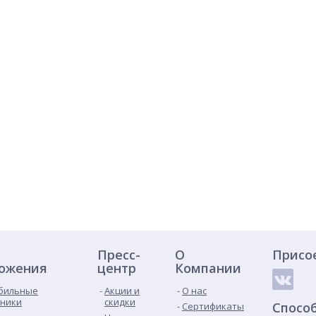
Пресс-
О
Присо
ожения
центр
Компании
бильные
Акции и
О нас
ники
скидки
Спосо
Сертификаты