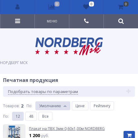
0
0
0
МЕНЮ
НОРДБЕРГ МСК
Печатная продукция
Подобрать товары по параметрам
2
Товаров:
По
:
Умолчанию
Цене
Рейтингу
По
:
12
48
Все
Плакат на ПВХ 3мм 0,60х1,00м NORDBERG
1 200
руб.