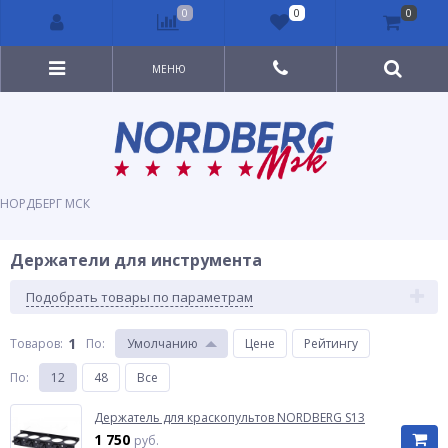
0
0
0
МЕНЮ
НОРДБЕРГ МСК
Держатели для инструмента
Подобрать товары по параметрам
1
Товаров:
По
:
Умолчанию
Цене
Рейтингу
По
:
12
48
Все
Держатель для краскопультов NORDBERG S13
1 750
руб.