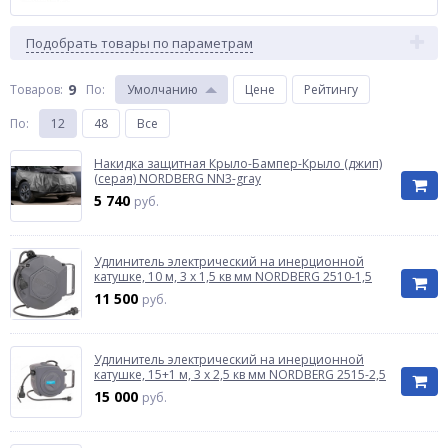
Подобрать товары по параметрам
9
Товаров:
По
:
Умолчанию
Цене
Рейтингу
По
:
12
48
Все
Накидка защитная Крыло-Бампер-Крыло (джип)
(серая) NORDBERG NN3-gray
5 740
руб.
Удлинитель электрический на инерционной
катушке, 10 м, 3 х 1,5 кв мм NORDBERG 2510-1,5
11 500
руб.
Удлинитель электрический на инерционной
катушке, 15+1 м, 3 х 2,5 кв мм NORDBERG 2515-2,5
15 000
руб.