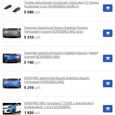
Трапы напольные (эстакада), нагрузка 2,5 тонны
(комплект 2 шт.) NORDBERG N30R2.6
5 580
руб.
Накидка защитная Крыло-Бампер-Крыло
(легковая) (серая) NORDBERG NN2-gray
5 210
руб.
Накидка защитная Крыло-Бампер-Крыло (джип)
(синяя) NORDBERG NN3
5 740
руб.
НАКИДКА защитная Крыло-Бампер-Крыло
(легковая) NORDBERG NN2
5 210
руб.
НАКИДКА NN1 на крыло 110х65 с магнитом и
подкладкой, с лого NORDBERG
1 820
руб.