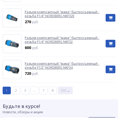
Разъем композитный "мама" быстросъемный -
резьба F1/4" NORDBERG NKF32E
270
руб.
Разъем композитный "мама" быстросъемный -
резьба F1/4" NORDBERG NKF32
600
руб.
Разъем композитный "мама" быстросъемный -
резьба F1/2" NORDBERG NKF34
720
руб.
1
2
3
...
7
8
Ctrl →
Будьте в курсе!
Новости, обзоры и акции