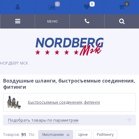
0
0
0
МЕНЮ
НОРДБЕРГ МСК
Воздушные шланги, быстросъемные соединения,
фитинги
Быстросъемные соединения, фитинги
Подобрать товары по параметрам
91
Товаров:
По
:
Умолчанию
Цене
Рейтингу